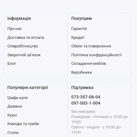
Інформація
Покупцям
Про нас
Гарантія
Полиця для
Доставка та оплата
Кредит
взуття
Співробітництво
Обмін та повернення
Профіль
Зворотній зв’язок
Політика конфіденційності
Блог
Складання меблів
Виробники
Популярні категорії
Підтримка
073-357-08-04
Шафи купе
Стандарт
Модена білий
Модена графіт
097-003-1-004
Дивани
срібло
Без вихідних:
Кухні
Понеділок - п'ятниця з 10:00 до
19:00
Комоди та тумби
Субота - Неділя - з 10:00 до
18:00
Столи