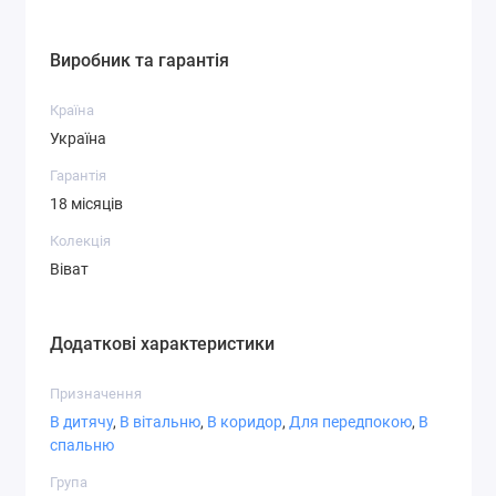
СТ-6,2
СТ-7,1
СТ-7,3
Виробник та гарантія
Країна
Україна
Гарантія
СТ-7,4
СТ-8,1
СТ-8,3
18 місяців
Колекція
Віват
СТ-8,4
СТ-8,5
СТ-8,6
Додаткові характеристики
Призначення
В дитячу
,
В вітальню
,
В коридор
,
Для передпокою
,
В
спальню
СТ-9,1
СТ-9,2
СТ-9,3
Група