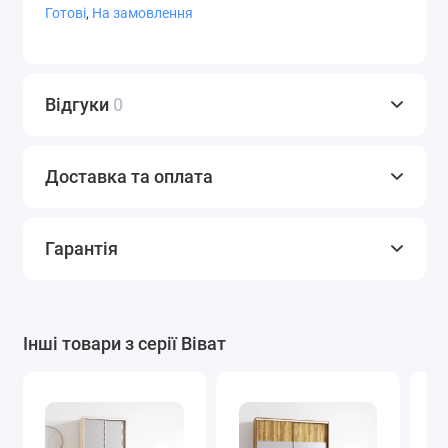
Готові
,
На замовлення
СТ-9,4
СТ-9,5
СТ-9,7
Відгуки
0
Доставка та оплата
СТ-10
Фотодрук
Художнє
матування
Гарантія
Варіанти плівки Oracal
Інші товари з серії Віват
Графіт
Білий
Світло