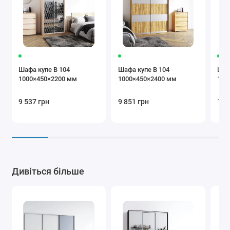
коричневий
Бежевий
Коричневий
Крем
Шафа купе В 104
Шафа купе В 104
Шаф
1000×450×2200 мм
1000×450×2400 мм
100
9 537 грн
9 851 грн
10 
Бургунді
Чорний
Сірий
Додаткова
Дивіться більше
комплектація