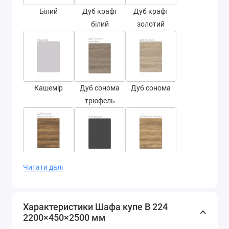
Білий
Дуб крафт
Дуб крафт
білий
золотий
Кашемір
Дуб сонома
Дуб сонома
трюфель
Дуб бароко
Антрацит
Дуб бароко
Читати далі
бурштин
золотий
Характеристики Шафа купе В 224
2200×450×2500 мм