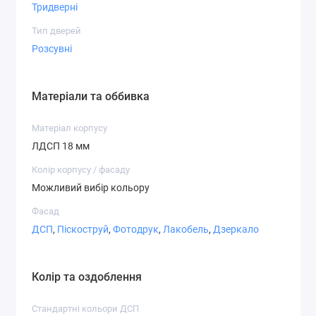
Тридверні
Варіанти фасадів
Тип дверей
Розсувні
Матеріали та оббивка
Дзеркало
ДСП
Матове
Матеріал корпусу
дзеркало
ЛДСП 18 мм
Колір корпусу / фасаду
Можливий вибір кольору
Фасад
СТ-2,1
СТ-2,2
СТ-3,1
ДСП
,
Піскоструй
,
Фотодрук
,
Лакобель
,
Дзеркало
Колір та оздоблення
Стандартні кольори ДСП
СТ-3,7
СТ-4,1
СТ-4,2