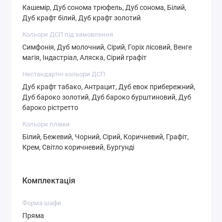
Кашемір, Дуб сонома трюфель, Дуб сонома, Білий,
Дуб крафт білий, Дуб крафт золотий
Кольори ДСП під замовлення
Симфонія, Дуб молочний, Сірий, Горіх лісовий, Венге
магія, Індастріал, Аляска, Сірий графіт
СТ-4,3
СТ-4,4
СТ-4,5
Нестандартні кольори ДСП
Дуб крафт табако, Антрацит, Дуб евок прибережний,
Дуб бароко золотий, Дуб бароко бурштиновий, Дуб
бароко рістретто
СТ-4,6
СТ-5,1
СТ-5,2
Кольори плівки
Білий, Бежевий, Чорний, Сірий, Коричневий, Графіт,
Крем, Світло коричневий, Бургунді
Комплектація
СТ-5,3
СТ-5,4
СТ-6,1
Форма шафи
Пряма