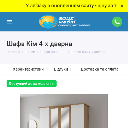
У звʼязку з оновленням сайту - ціну за товар уточ
×
Шафа Кім 4-х дверна
Головна
Шафи
Шафи розпашні
Шафа Кім 4-х дверна
Характеристики
Відгуки
1
Доставка та оплата
Доступний до замовлення