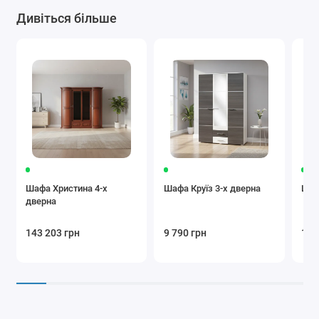
Дивіться більше
Шафа Христина 4-х
Шафа Круїз 3-х дверна
Шаф
дверна
143 203 грн
9 790 грн
13 