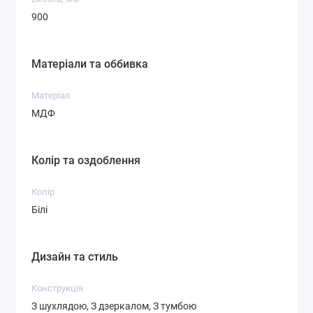
900
Матеріали та оббивка
Матеріал
МДФ
Колір та оздоблення
Колір
Білі
Дизайн та стиль
Конструкція
З шухлядою, З дзеркалом, З тумбою