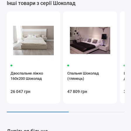
Інші товари з серії Шоколад
Двоспальне ліжко
Спальня Шоколад
Шаф
160x200 Шоколад
(глянець)
две
26 047 грн
47 809 грн
35 