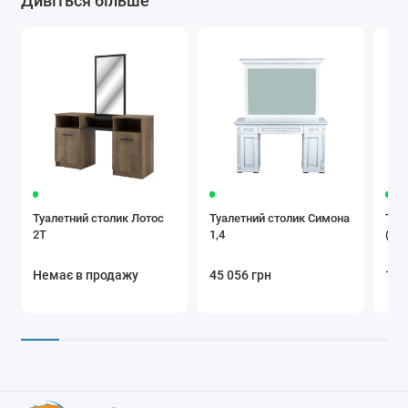
Дивіться більше
Туалетний столик Лотос
Туалетний столик Симона
Туа
2Т
1,4
(ДС
Немає в продажу
45 056 грн
1 7