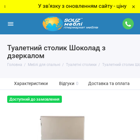
У звʼязку з оновленням сайту - ціну за товар 
×
Туалетний столик Шоколад з
дзеркалом
Головна
Меблі для спальні
Туалетні столики
Туалетний столик Ш
Характеристики
Відгуки
0
Доставка та оплата
Доступний до замовлення