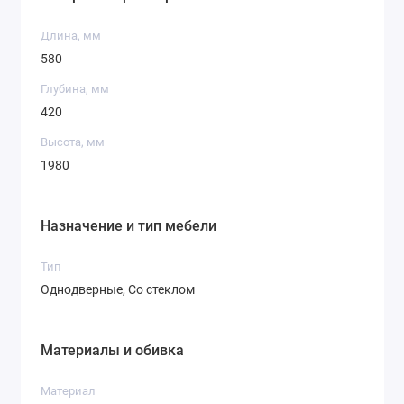
Особенности:
Длина, мм
Открытие влево или вправо — максимальная
580
адаптивность
Высокая форма — для создания ритма и
Глубина, мм
архитектурности в интерьере
420
Сочетается с любыми корпусами из коллекции
Высота, мм
Montenegro
1980
Назначение и тип мебели
Тип
Однодверные, Со стеклом
Материалы и обивка
Материал