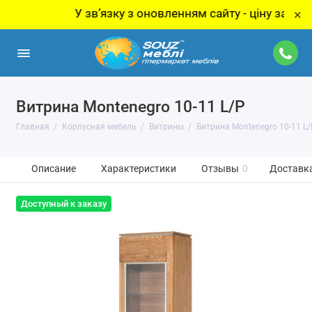
У звʼязку з оновленням сайту - ціну за товар ут
×
Витрина Montenegro 10-11 L/P
Главная
Корпусная мебель
Витрины
Витрина Montenegro 10-11 L/
Описание
Характеристики
Отзывы
0
Доставка
Доступный к заказу