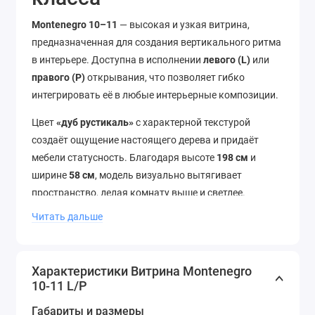
Montenegro 10–11
— высокая и узкая витрина,
предназначенная для создания вертикального ритма
в интерьере. Доступна в исполнении
левого (L)
или
правого (P)
открывания, что позволяет гибко
интегрировать её в любые интерьерные композиции.
Цвет
«дуб рустикаль»
с характерной текстурой
создаёт ощущение настоящего дерева и придаёт
мебели статусность. Благодаря высоте
198 см
и
ширине
58 см
, модель визуально вытягивает
пространство, делая комнату выше и светлее.
Частично остеклённая дверь подчёркивает
Читать дальше
интерьерный декор — от книг до посуды и
артефактов.
Характеристики Витрина Montenegro
Глубина
42 см
позволяет удобно использовать полки
10-11 L/P
и при этом не перегружать помещение.
Габариты и размеры