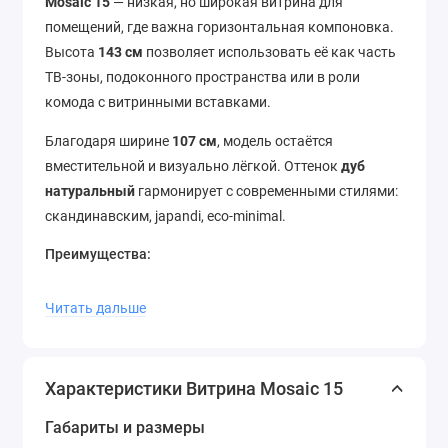
Mosaic 15
— низкая, но широкая витрина для
помещений, где важна горизонтальная компоновка.
Высота
143 см
позволяет использовать её как часть
ТВ-зоны, подоконного пространства или в роли
комода с витринными вставками.
Благодаря ширине
107 см
, модель остаётся
вместительной и визуально лёгкой. Оттенок
дуб
натуральный
гармонирует с современными стилями:
скандинавским, japandi, eco-minimal.
Преимущества:
Универсальное назначение: от хранения
Читать дальше
посуды до декора
Низкий центр тяжести — идеально для
композиций с телевизором
Характеристики Витрина Mosaic 15
Широкая поверхность — дополнительная зона
для предметов
Габариты и размеры