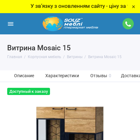
У звʼязку з оновленням сайту - ціну за товар уточ
×
Витрина Mosaic 15
Главная
Корпусная мебель
Витрины
Витрина Mosaic 15
Описание
Характеристики
Отзывы
0
Доставка
Доступный к заказу