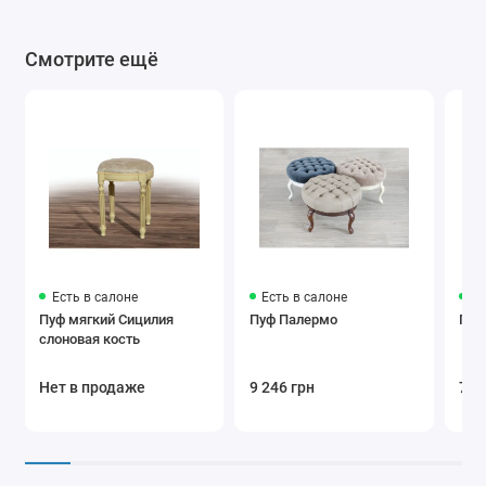
Смотрите ещё
Есть в салоне
Есть в салоне
Ес
Пуф мягкий Сицилия
Пуф Палермо
Пуф
слоновая кость
Нет в продаже
9 246 грн
7 5