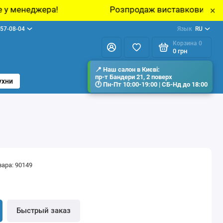
а!
Розпродаж виставкових зразків меблів у
×
57-08-04
Язык
RU
Корзина
0
0 грн
ухни
вара: 90149
н
Быстрый заказ