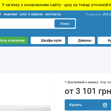
 оновленням сайту - ціну за товар уточнюйте у менеджер
Поддержка
073-3
Т
ФАБРИКИ
БЛОГ О МЕБЕЛИ
КОНТАКТЫ
Поиск
бель в наличии
Шкафы купе
Диваны
К
Доступный к заказу
Код то
от 3 101 гр
Купить