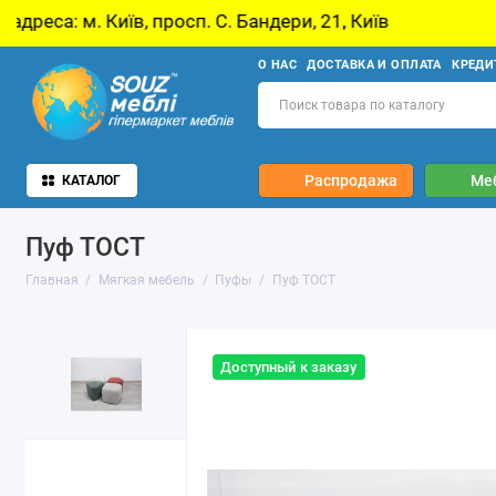
иїв, просп. С. Бандери, 21, Київ
У звʼязку з
О НАС
ДОСТАВКА И ОПЛАТА
КРЕДИ
Распродажа
Ме
КАТАЛОГ
Пуф ТОСТ
Главная
Мягкая мебель
Пуфы
Пуф ТОСТ
Доступный к заказу