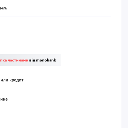
дель
 или кредит
аине