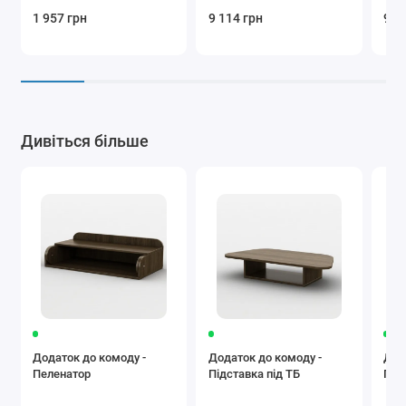
1 957 грн
9 114 грн
9 1
Дивіться більше
Додаток до комоду -
Додаток до комоду -
Доп
Пеленатор
Підставка під ТБ
Пол