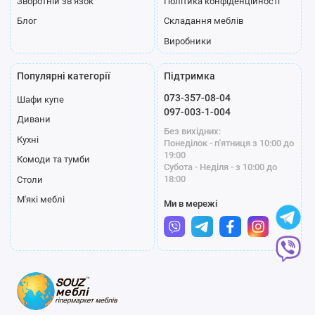
Зворотній зв’язок
Політика конфіденційності
Блог
Складання меблів
Виробники
Популярні категорії
Підтримка
073-357-08-04
Шафи купе
097-003-1-004
Дивани
Без вихідних:
Кухні
Понеділок - п'ятниця з 10:00 до
19:00
Комоди та тумби
Субота - Неділя - з 10:00 до
18:00
Столи
М'які меблі
Ми в мережі