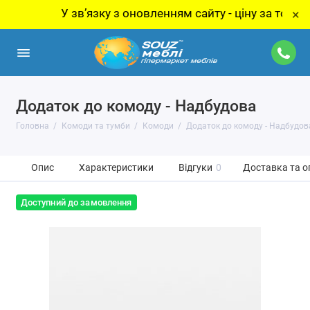
У звʼязку з оновленням сайту - ціну за товар уточ
×
Додаток до комоду - Надбудова
Головна
Комоди та тумби
Комоди
Додаток до комоду - Надбудов
Опис
Характеристики
Відгуки
0
Доставка та о
Доступний до замовлення