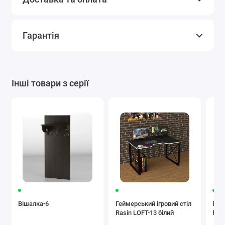
Гарантія
Інші товари з серії
Вішалка-6
Геймерський ігровий стіл
Гей
Rasin LOFT-13 білий
Ras