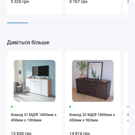
5 326 грн
5 767 грн
6 2
Дивіться більше
Комод 31 МДФ 1800мм x
Комод 32 МДФ 1800мм x
Ком
450мм x 1004мм
450мм x 962мм
450
13 850 грн
14 816 грн
15 