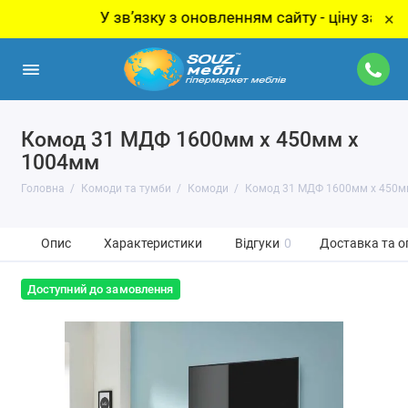
У звʼязку з оновленням сайту - ціну за товар ут
×
Комод 31 МДФ 1600мм x 450мм x
1004мм
Головна
Комоди та тумби
Комоди
Комод 31 МДФ 1600мм x 450м
Опис
Характеристики
Відгуки
0
Доставка та о
Доступний до замовлення