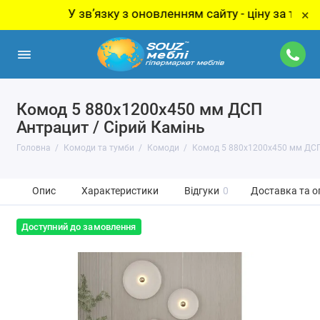
У звʼязку з оновленням сайту - ціну за товар уточ
×
Комод 5 880х1200х450 мм ДСП
Антрацит / Сірий Камінь
Головна
Комоди та тумби
Комоди
Комод 5 880х1200х450 мм ДСП
Опис
Характеристики
Відгуки
0
Доставка та о
Доступний до замовлення