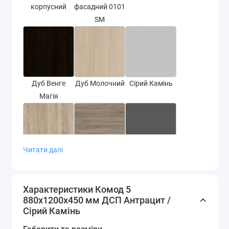
корпусний
фасадний 0101
SM
Дуб Венге
Дуб Молочний
Сірий Камінь
Магія
Читати далі
Дуб Сонома
Дуб сонома
Сірий Графіт
трюфель
Характеристики Комод 5
880х1200х450 мм ДСП Антрацит /
Сірий Камінь