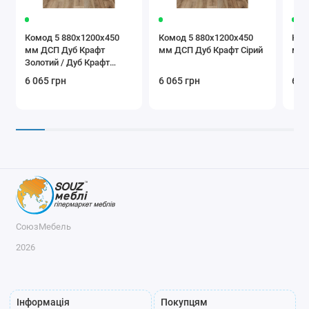
Комод 5 880х1200х450
Комод 5 880х1200х450
Ком
мм ДСП Дуб Крафт
мм ДСП Дуб Крафт Сірий
мм 
Золотий / Дуб Крафт
Білий
6 065 грн
6 065 грн
6 0
СоюзМебель
2026
Інформація
Покупцям