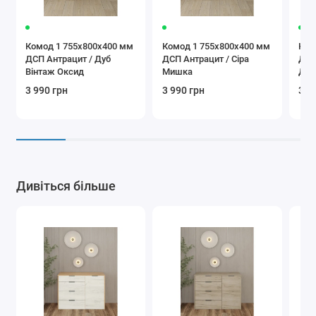
Комод 1 755х800х400 мм
Комод 1 755х800х400 мм
Ком
ДСП Антрацит / Дуб
ДСП Антрацит / Сіра
ДСП
Вінтаж Оксид
Мишка
Дуб
3 990 грн
3 990 грн
3 9
Дивіться більше