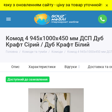
з оновленням сайту - ціну за товар уточнюйте у менедже
×
Комод 4 945х1000х450 мм ДСП Дуб
Крафт Сірий / Дуб Крафт Білий
Головна
Комоди та тумби
Комоди
Комод 4 945х1000х450 мм ДСП 
Опис
Характеристики
Відгуки
0
Доставка та о
Доступний до замовлення