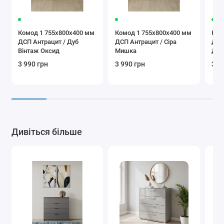
Комод 1 755х800х400 мм
Комод 1 755х800х400 мм
Ком
ДСП Антрацит / Дуб
ДСП Антрацит / Сіра
ДСП
Вінтаж Оксид
Мишка
Дуб
3 990 грн
3 990 грн
3 9
Дивіться більше