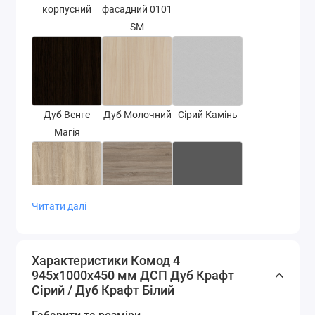
корпусний
фасадний 0101
SM
Дуб Венге
Дуб Молочний
Сірий Камінь
Магія
Читати далі
Дуб Сонома
Дуб сонома
Сірий Графіт
трюфель
Характеристики Комод 4
945х1000х450 мм ДСП Дуб Крафт
Сірий / Дуб Крафт Білий