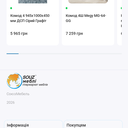
Комод 4 945х1000х450
Комод 4Ш Megy MG-64-
Ком
мм ДСП Сірий Графіт
GG
мм 
Кра
5 965 грн
7 259 грн
6 0
СоюзМебель
2026
Інформація
Покупцям