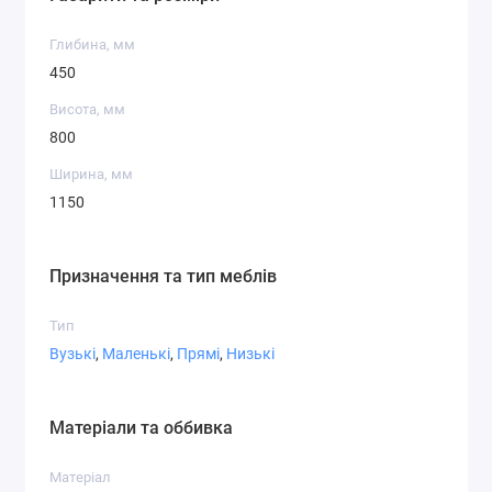
Глибина, мм
450
Висота, мм
Дуб сонома
Дуб сонома
Дуб сонома
800
бурштиновий
трюфель
Ширина, мм
1150
Призначення та тип меблів
Кашемір
Дуб крафт
Дуб крафт
золотий
білий
Тип
Вузькі
,
Маленькі
,
Прямі
,
Низькі
Білий
Сірий
Доповнення
Матеріали та оббивка
Матеріал