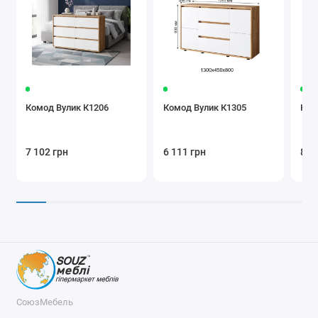
Комод Вулик К1206
Комод Вулик К1305
Ком
7 102 грн
6 111 грн
8 3
СоюзМебель