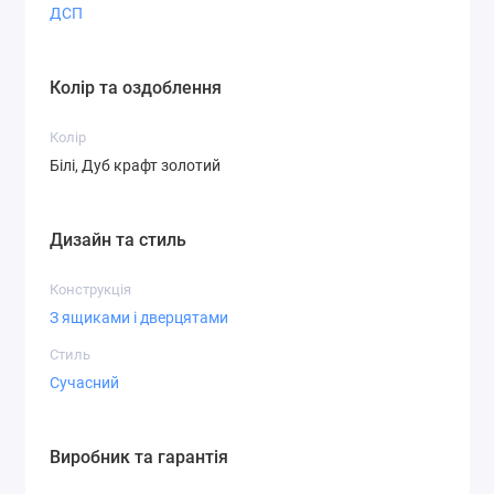
Телескопічні
ДСП
направляючі
Колір та оздоблення
Колір
Білі, Дуб крафт золотий
Дизайн та стиль
Конструкція
З ящиками і дверцятами
Стиль
Сучасний
Виробник та гарантія