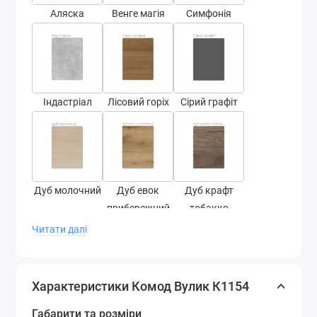
Аляска
Венге магія
Симфонія
Індастріал
Лісовий горіх
Сірий графіт
Дуб молочний
Дуб евок
Дуб крафт
прибережний
тобакко
Читати далі
Характеристики Комод Вулик К1154
Дуб барокко
Дуб барокко
Антрацит
Габарити та розміри
рістретто
золотий