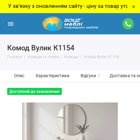
язку з оновленням сайту - ціну за товар уточнюйте у ме
×
Комод Вулик К1154
Головна
Комоди та тумби
Комоди
Комод Вулик К1154
Опис
Характеристики
Відгуки
5
Доставка та о
Доступний до замовлення