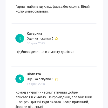
Гарна глибина шухляд, фасад без сколів. Білий
колір універсальний.
Катерина
К
Оценка покупки 5
30 трав 2025
Підійшов ідеально в кімнату до ліжка.
Віолетта
В
Оценка покупки 5
16 трав 2025
Комод акуратний і симпатичний, добре
вписався в кімнату. Не громіздкий, але вмісткий
— всі речі дитячі туди склала. Колір приємний,
фасади рівненькі.