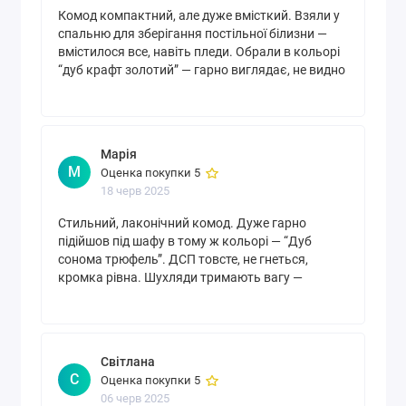
Комод компактний, але дуже вмісткий. Взяли у
спальню для зберігання постільної білизни —
вмістилося все, навіть пледи. Обрали в кольорі
“дуб крафт золотий” — гарно виглядає, не видно
пилу. Шухляди на телескопічних направляючих
— висуваються м’яко, не стукають. Ідеальний
варіант для невеликих кімнат.
Марія
М
Оценка покупки 5
18 черв 2025
Стильний, лаконічний комод. Дуже гарно
підійшов під шафу в тому ж кольорі — “Дуб
сонома трюфель”. ДСП товсте, не гнеться,
кромка рівна. Шухляди тримають вагу —
складали рушники, книги. Доставка була
швидкою, добре упаковано.
Світлана
С
Оценка покупки 5
06 черв 2025