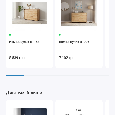
Комод Вулик В1154
Комод Вулик В1206
Ком
5 539 грн
7 102 грн
6 1
Дивіться більше