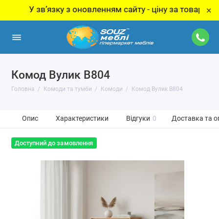
 звʼязку з оновленням сайту - ціну за товар уточнюйте
×
Комод Вулик В804
Головна
Комоди та тумби
Комоди
Комод Вулик В804
Опис
Характеристики
Відгуки
0
Доставка та о
Доступний до замовлення