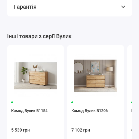
Гарантія
Інші товари з серії Вулик
Комод Вулик В1154
Комод Вулик В1206
Ком
5 539 грн
7 102 грн
6 1