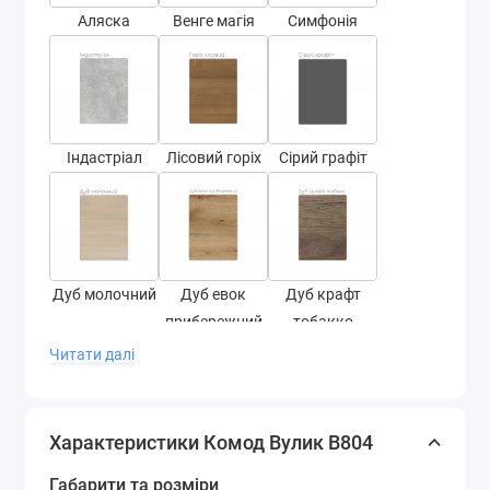
Аляска
Венге магія
Симфонія
Індастріал
Лісовий горіх
Сірий графіт
Дуб молочний
Дуб евок
Дуб крафт
прибережний
тобакко
Читати далі
Характеристики Комод Вулик В804
Дуб барокко
Дуб барокко
Антрацит
Габарити та розміри
рістретто
золотий