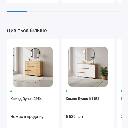
Дивіться більше
Комод Вулик В954
Комод Вулик К1154
Ком
Немає в продажу
5 539 грн
7 1