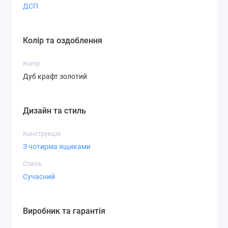
Телескопічні
ДСП
направляючі
Колір та оздоблення
Колір
Дуб крафт золотий
Дизайн та стиль
Конструкція
З чотирма ящиками
Стиль
Сучасний
Виробник та гарантія