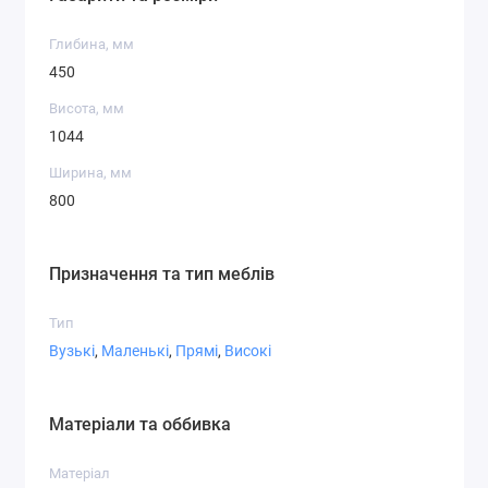
Глибина, мм
450
Висота, мм
Дуб сонома
Дуб сонома
Дуб сонома
1044
бурштиновий
трюфель
Ширина, мм
800
Призначення та тип меблів
Кашемір
Дуб крафт
Дуб крафт
золотий
білий
Тип
Вузькі
,
Маленькі
,
Прямі
,
Високі
Білий
Сірий
Доповнення
Матеріали та оббивка
Матеріал