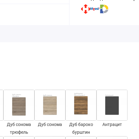
Дуб сонома
Дуб сонома
Дуб бароко
Антрацит
трюфель
бурштин