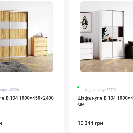
Модена
Стандарт
Стандарт білий
Стандарт
бронза
бронза
глянець
венге глянець
вару: 45220
Код товару: 55781
е В 104 1000×450×2400
Шафа купе В 104 1000×
мм
н
10 344 грн