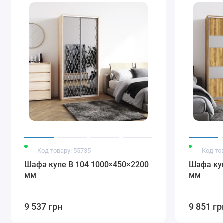
Стандарт
Модена білий
Модена графіт
Модена
срібло
димчасто
сірий
Стандарт
Чорний
золотий
Код товару: 55735
Код то
Шафа купе В 104 1000×450×2200
Шафа куп
Варіанти фотодруку шафи-купе ДОМ
мм
мм
Варіанти піскотруменевого оздоблення шафи-купе ДОМ
9 537 грн
9 851 гр