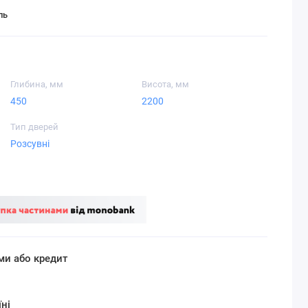
ль
Глибина, мм
Висота, мм
450
2200
Тип дверей
Розсувні
ми або кредит
ні