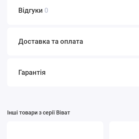
Додаткова комплектація
Відгуки
0
Доставка та оплата
Блок ящиків
Радіус B-60/45
Радіус А-60/45
Полиця
Гарантія
Кошик для
Брючниця
Органайзер
Кошик
білизни
Інші товари з серії Віват
Профіль