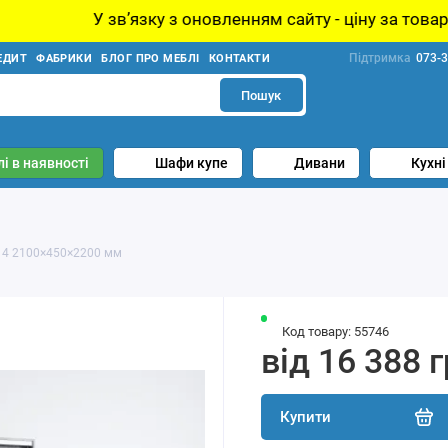
у з оновленням сайту - ціну за товар уточнюйте у менед
Підтримка
073-3
ЕДИТ
ФАБРИКИ
БЛОГ ПРО МЕБЛІ
КОНТАКТИ
Пошук
і в наявності
Шафи купе
Дивани
Кухні
14 2100×450×2200 мм
Код товару: 55746
від 16 388 
Купити