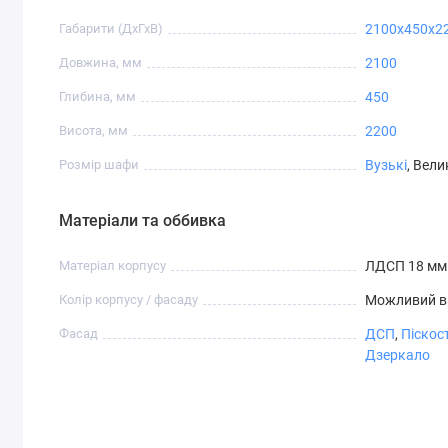
дзеркало
Габарити (ДхГхВ)
2100x450x2
Довжина, мм
2100
Глибина, мм
450
Висота, мм
2200
СТ-4,2
СТ-4,3
СТ-4,4
СТ-4,5
Розмір шафи
Вузькі
, Вели
Матеріали та оббивка
Матеріал корпусу
ЛДСП 18 мм
СТ-5,4
СТ-6,1
СТ-6,2
СТ-7,1
Колір корпусу / фасаду
Можливий в
Фасад
ДСП
,
Піскос
Дзеркало
СТ-8,4
СТ-8,5
СТ-8,6
СТ-9,1