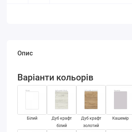
Опис
Варіанти кольорів
Білий
Дуб крафт
Дуб крафт
Кашемір
білий
золотий