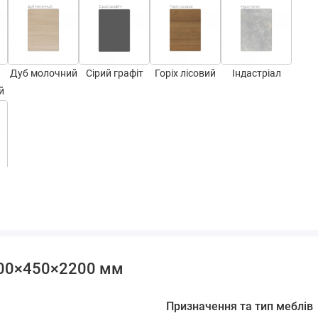
Дуб молочний
Сірий графіт
Горіх лісовий
Індастріал
й
100×450×2200 мм
Призначення та тип меблів
СТ-2,2
СТ-3,1
СТ-3,7
СТ-4,1