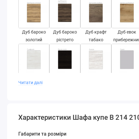
Дуб бароко
Дуб бароко
Дуб крафт
Дуб евок
золотий
рістрето
табако
прибережни
Симфонія
Венге магія
Аляска
Сірий
Читати далі
Варіанти фасадів
Характеристики Шафа купе В 214 2
Габарити та розміри
Дзеркало
ДСП
Матове
СТ-2,1