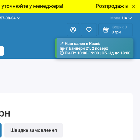
жера!
Розпродаж виставкових зразків меблі
×
57-08-04
Мова
UA
Кошик
0
0 грн
грн
Швидке замовлення