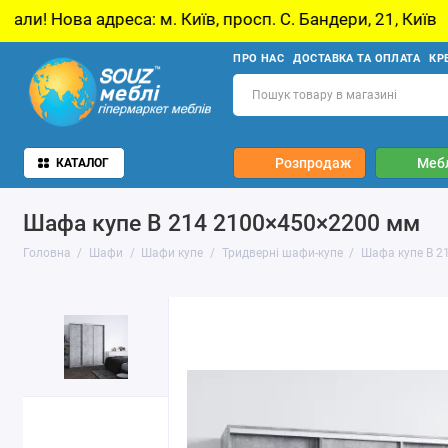
. Київ, просп. С. Бандери, 21, Київ
У звʼязк
ПРО НАС
ДОСТАВКА ТА ОПЛАТА
КР
Розпродаж
Мебл
КАТАЛОГ
Шафа купе В 214 2100×450×2200 мм
Головна
Шафи
Шафи купе
Тридверні шафи-купе
Шафа купе В 2