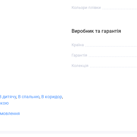
Кольори плівки
Виробник та гарантія
Країна
Гарантія
Колекція
Коричневий
Крем
Бургунді
Чорний
В дитячу
,
В спальню
,
В коридор
,
окою
амовлення